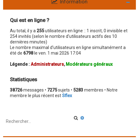
Information
Qui est en ligne ?
Au total, il y a
255
utilisateurs en ligne :: 1 inscrit, 0 invisible et
254 invités (selon le nombre d’utilisateurs actifs des 10
dernières minutes)
Le nombre maximal d’utilisateurs en ligne simultanément a
été de
6798
le ven. 1 mai 2026 17:04
Légende :
Administrateurs
,
Modérateurs généraux
Statistiques
38726
messages •
7275
sujets •
5283
membres • Notre
membre le plus récent est
Sflex
R
R
e
e
c
c
h
h
e
e