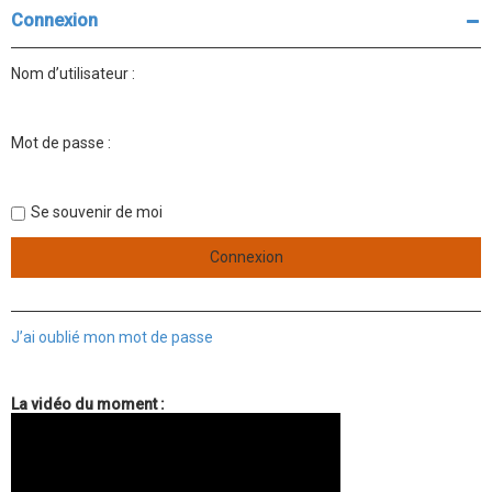
r
r
Connexion
c
c
h
h
e
e
Nom d’utilisateur :
r
a
v
a
n
Mot de passe :
c
é
e
Se souvenir de moi
J’ai oublié mon mot de passe
La vidéo du moment :