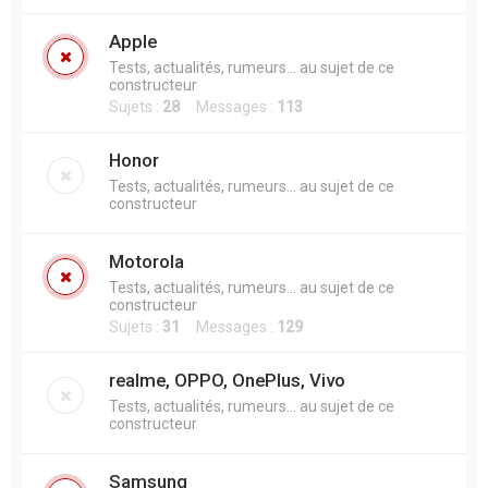
h
Apple
e
Tests, actualités, rumeurs... au sujet de ce
r
constructeur
Sujets :
28
Messages :
113
Honor
Tests, actualités, rumeurs... au sujet de ce
constructeur
Motorola
Tests, actualités, rumeurs... au sujet de ce
constructeur
Sujets :
31
Messages :
129
realme, OPPO, OnePlus, Vivo
Tests, actualités, rumeurs... au sujet de ce
constructeur
Samsung