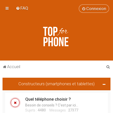
FAQ
Connexion
R
Accueil
e
c
Constructeurs (smartphones et tablettes)
h
e
Quel téléphone choisir ?
r
Besoin de conseils ? C'est par ici...
c
Sujets :
4480
Messages :
27377