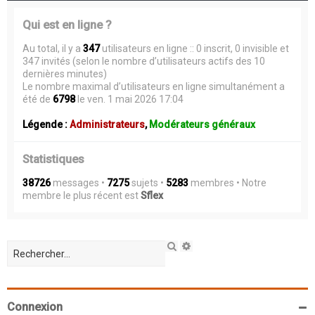
Qui est en ligne ?
Au total, il y a
347
utilisateurs en ligne :: 0 inscrit, 0 invisible et
347 invités (selon le nombre d’utilisateurs actifs des 10
dernières minutes)
Le nombre maximal d’utilisateurs en ligne simultanément a
été de
6798
le ven. 1 mai 2026 17:04
Légende :
Administrateurs
,
Modérateurs généraux
Statistiques
38726
messages •
7275
sujets •
5283
membres • Notre
membre le plus récent est
Sflex
R
R
e
e
c
c
h
h
e
e
r
r
Connexion
c
c