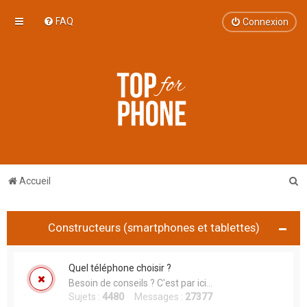
FAQ
Connexion
R
Accueil
e
c
Constructeurs (smartphones et tablettes)
h
e
Quel téléphone choisir ?
r
Besoin de conseils ? C'est par ici...
c
Sujets :
4480
Messages :
27377