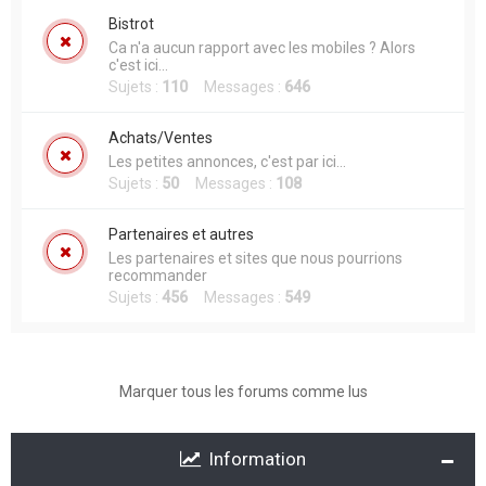
Bistrot
Ca n'a aucun rapport avec les mobiles ? Alors
c'est ici...
Sujets :
110
Messages :
646
Achats/Ventes
Les petites annonces, c'est par ici...
Sujets :
50
Messages :
108
Partenaires et autres
Les partenaires et sites que nous pourrions
recommander
Sujets :
456
Messages :
549
Marquer tous les forums comme lus
Information