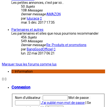
Les petites annonces, c'est par ici...
50
Sujets
108
Messages
Dernier message
AMAZON
Consulter
par
lulucaca
le
mar. 5 déc. 2017 17:35
dernier
message
Partenaires et autres
Les partenaires et sites que nous pourrions recommander
456
Sujets
549
Messages
Dernier message
Re: Produits et promotions
Consulter
par
BangGoodOfficiel
le
lun. 22 mai 2017 06:21
dernier
message
Marquer tous les forums comme lus
Information
Connexion
Nom d’utilisateur :
Mot de passe :
J’ai oublié mon mot de passe
|
Se