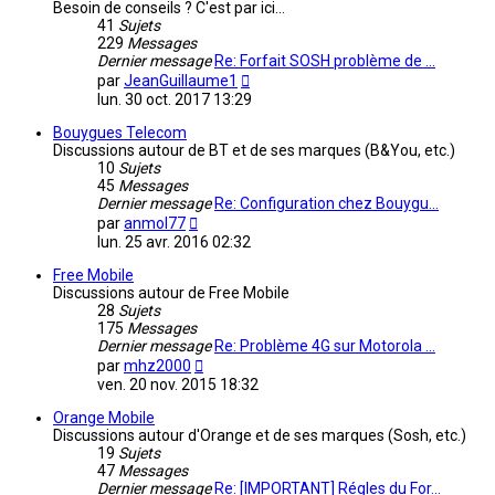
Besoin de conseils ? C'est par ici...
41
Sujets
229
Messages
Dernier message
Re: Forfait SOSH problème de …
Consulter
par
JeanGuillaume1
le
lun. 30 oct. 2017 13:29
dernier
message
Bouygues Telecom
Discussions autour de BT et de ses marques (B&You, etc.)
10
Sujets
45
Messages
Dernier message
Re: Configuration chez Bouygu…
Consulter
par
anmol77
le
lun. 25 avr. 2016 02:32
dernier
message
Free Mobile
Discussions autour de Free Mobile
28
Sujets
175
Messages
Dernier message
Re: Problème 4G sur Motorola …
Consulter
par
mhz2000
le
ven. 20 nov. 2015 18:32
dernier
message
Orange Mobile
Discussions autour d'Orange et de ses marques (Sosh, etc.)
19
Sujets
47
Messages
Dernier message
Re: [IMPORTANT] Régles du For…