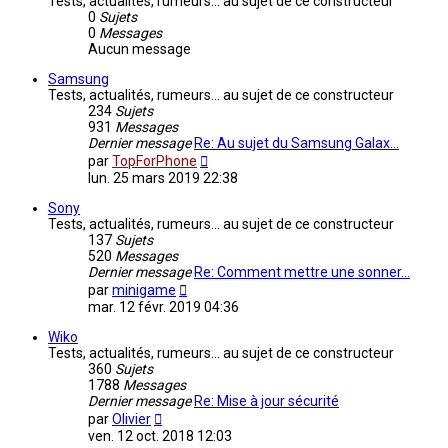
Tests, actualités, rumeurs... au sujet de ce constructeur
0
Sujets
0
Messages
Aucun message
Samsung
Tests, actualités, rumeurs... au sujet de ce constructeur
234
Sujets
931
Messages
Dernier message
Re: Au sujet du Samsung Galax…
Consulter
par
TopForPhone
le
lun. 25 mars 2019 22:38
dernier
message
Sony
Tests, actualités, rumeurs... au sujet de ce constructeur
137
Sujets
520
Messages
Dernier message
Re: Comment mettre une sonner…
Consulter
par
minigame
le
mar. 12 févr. 2019 04:36
dernier
message
Wiko
Tests, actualités, rumeurs... au sujet de ce constructeur
360
Sujets
1788
Messages
Dernier message
Re: Mise à jour sécurité
Consulter
par
Olivier
le
ven. 12 oct. 2018 12:03