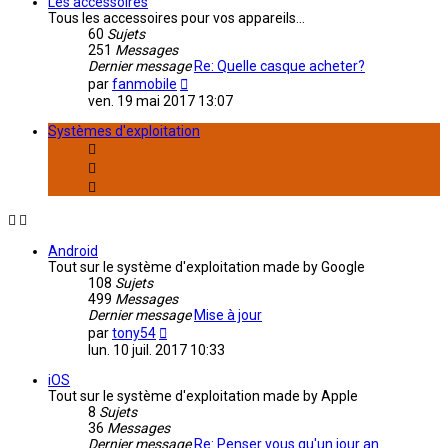
Les accessoires
Tous les accessoires pour vos appareils...
60
Sujets
251
Messages
Dernier message
Re: Quelle casque acheter?
Consulter
par
fanmobile
le
ven. 19 mai 2017 13:07
dernier
message
Systèmes d'exploitation
Android
Tout sur le système d'exploitation made by Google
108
Sujets
499
Messages
Dernier message
Mise à jour
Consulter
par
tony54
le
lun. 10 juil. 2017 10:33
dernier
message
iOS
Tout sur le système d'exploitation made by Apple
8
Sujets
36
Messages
Dernier message
Re: Penser vous qu'un jour an…