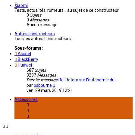
dernier
message
Xiaomi
Tests, actualités, rumeurs... au sujet de ce constructeur
0
Sujets
0
Messages
Aucun message
Autres constructeurs
Tous les autres constructeurs...
Sous-forums :
Alcatel
BlackBerry
Huawei
687
Sujets
3237
Messages
Dernier message
Re: Retour sur l'autonomie du…
Consulter
par
osbourne
le
ven. 29 mars 2019 12:21
dernier
message
Accessoires