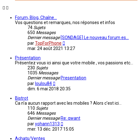
Forum, Blog, Chaîne...
Vos questions et remarques, nos réponses et infos
74
Sujets
650
Messages
Dernier message
[SONDAGE] Le nouveau forum es…
Consulter
par
TopForPhone
le
mar. 24 août 2021 13:27
dernier
message
Présentation
Présentez vous ici ainsi que votre mobile , vos passions etc...
230
Sujets
1035
Messages
Dernier message
Presentation
Consulter
par
loulou84
le
dim. 6 mai 2018 20:35
dernier
message
Bistrot
Ca n'a aucun rapport avec les mobiles ? Alors c'est ici...
110
Sujets
646
Messages
Dernier message
Re: qwant
Consulter
par
yohann1313
le
mer. 13 déc. 2017 15:05
dernier
message
Achats/Ventes