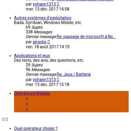
Consulter
par
yohann1313
le
mer. 13 déc. 2017 14:58
dernier
message
Autres systèmes d'exploitation
Bada, Symbian, Windows Mobile, etc.
69
Sujets
338
Messages
Dernier message
Re: passage de microsoft à No…
Consulter
par
airgobs
le
ven. 18 août 2017 14:10
dernier
message
Applications et jeux
Des tests, des avis, des questions, etc.
29
Sujets
96
Messages
Dernier message
Re: Jeux / Batterie
Consulter
par
yohann1313
le
mer. 13 déc. 2017 15:18
dernier
message
Opérateurs Mobiles
Quel opérateur choisir ?