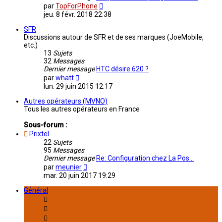
Consulter
par
TopForPhone
le
jeu. 8 févr. 2018 22:38
dernier
message
SFR
Discussions autour de SFR et de ses marques (JoeMobile,
etc.)
13
Sujets
32
Messages
Dernier message
HTC désire 620 ?
Consulter
par
whatt
le
lun. 29 juin 2015 12:17
dernier
message
Autres opérateurs (MVNO)
Tous les autres opérateurs en France
Sous-forum :
Prixtel
22
Sujets
95
Messages
Dernier message
Re: Configuration chez La Pos…
Consulter
par
meunier
le
mar. 20 juin 2017 19:29
dernier
message
Général