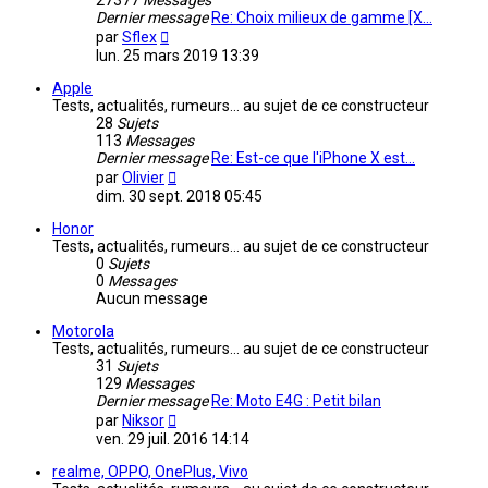
27377
Messages
Dernier message
Re: Choix milieux de gamme [X…
Consulter
par
Sflex
le
lun. 25 mars 2019 13:39
dernier
message
Apple
Tests, actualités, rumeurs... au sujet de ce constructeur
28
Sujets
113
Messages
Dernier message
Re: Est-ce que l'iPhone X est…
Consulter
par
Olivier
le
dim. 30 sept. 2018 05:45
dernier
message
Honor
Tests, actualités, rumeurs... au sujet de ce constructeur
0
Sujets
0
Messages
Aucun message
Motorola
Tests, actualités, rumeurs... au sujet de ce constructeur
31
Sujets
129
Messages
Dernier message
Re: Moto E4G : Petit bilan
Consulter
par
Niksor
le
ven. 29 juil. 2016 14:14
dernier
message
realme, OPPO, OnePlus, Vivo