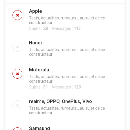
h
Apple
e
Tests, actualités, rumeurs... au sujet de ce
r
constructeur
Sujets :
28
Messages :
113
Honor
Tests, actualités, rumeurs... au sujet de ce
constructeur
Motorola
Tests, actualités, rumeurs... au sujet de ce
constructeur
Sujets :
31
Messages :
129
realme, OPPO, OnePlus, Vivo
Tests, actualités, rumeurs... au sujet de ce
constructeur
Samsung