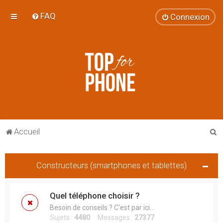
FAQ
Connexion
R
Accueil
e
c
Constructeurs (smartphones et tablettes)
h
e
Quel téléphone choisir ?
r
Besoin de conseils ? C'est par ici...
c
Sujets :
4480
Messages :
27377