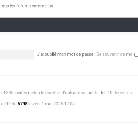
a
t
d
r
g
e
e
tous les forums comme lus
m
e
r
r
e
l
n
s
e
i
s
d
e
a
e
r
g
r
m
e
n
e
i
s
e
s
J’ai oublié mon mot de passe
|
Se souvenir de moi
r
a
m
g
e
e
s
s
a
g
e
ible et 335 invités (selon le nombre d’utilisateurs actifs des 10 dernières
 a été de
6798
le ven. 1 mai 2026 17:04