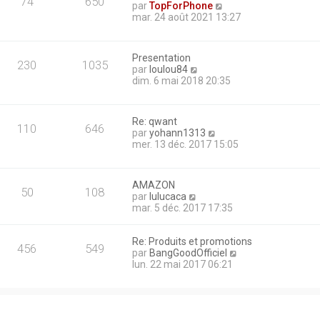
74
650
C
par
TopForPhone
n
s
o
mar. 24 août 2021 13:27
i
s
n
e
a
s
r
g
u
m
e
Presentation
l
e
230
1035
C
par
loulou84
t
s
o
dim. 6 mai 2018 20:35
e
s
n
r
a
s
l
g
u
e
e
Re: qwant
l
110
646
d
C
par
yohann1313
t
e
o
mer. 13 déc. 2017 15:05
e
r
n
r
n
s
l
i
u
e
AMAZON
e
l
50
108
d
C
par
lulucaca
r
t
e
o
mar. 5 déc. 2017 17:35
m
e
r
n
e
r
n
s
s
l
i
Re: Produits et promotions
u
s
e
456
549
e
C
par
BangGoodOfficiel
l
a
d
r
o
lun. 22 mai 2017 06:21
t
g
e
m
n
e
e
r
e
s
r
n
s
u
l
i
s
l
e
e