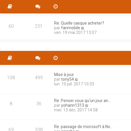
s
l
s
e
a
d
g
e
e
Re: Quelle casque acheter?
r
60
251
C
par
fanmobile
n
o
ven. 19 mai 2017 13:07
i
n
e
s
r
u
m
l
e
t
s
e
s
r
a
l
g
e
Mise à jour
e
108
499
C
d
par
tony54
o
e
lun. 10 juil. 2017 10:33
n
r
s
n
u
i
Re: Penser vous qu'un jour an…
l
e
8
36
C
par
yohann1313
t
r
o
mer. 13 déc. 2017 14:58
e
m
n
r
e
s
l
s
u
e
s
Re: passage de microsoft à No…
l
69
338
d
a