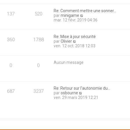
n
s
i
u
Re: Comment mettre une sonner…
e
l
137
520
C
par
minigame
r
t
o
mar. 12 févr. 2019 04:36
m
e
n
e
r
s
s
l
u
s
e
Re: Mise à jour sécurité
l
360
1788
a
d
C
par
Olivier
t
g
e
o
ven. 12 oct. 2018 12:03
e
e
r
n
r
n
s
l
i
u
e
Aucun message
e
l
0
0
d
r
t
e
m
e
r
e
r
n
s
l
i
s
e
Re: Retour sur l'autonomie du…
e
687
3237
a
d
C
par
osbourne
r
g
e
o
ven. 29 mars 2019 12:21
m
e
r
n
e
n
s
s
i
u
s
e
l
a
r
t
g
m
e
e
e
r