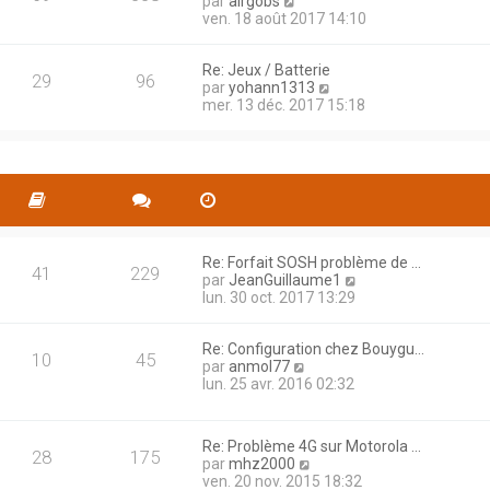
C
par
airgobs
t
e
g
o
ven. 18 août 2017 14:10
e
r
e
n
r
n
s
l
i
Re: Jeux / Batterie
u
e
29
96
e
C
par
yohann1313
l
d
r
o
mer. 13 déc. 2017 15:18
t
e
m
n
e
r
e
s
r
n
s
u
l
i
s
l
e
e
a
t
d
r
g
e
e
m
e
r
r
e
l
n
s
e
Re: Forfait SOSH problème de …
i
s
41
229
d
C
par
JeanGuillaume1
e
a
e
o
lun. 30 oct. 2017 13:29
r
g
r
n
m
e
n
s
e
Re: Configuration chez Bouygu…
i
u
s
10
45
C
par
anmol77
e
l
s
o
lun. 25 avr. 2016 02:32
r
t
a
n
m
e
g
s
e
r
e
u
s
l
Re: Problème 4G sur Motorola …
l
s
e
28
175
C
par
mhz2000
t
a
d
o
ven. 20 nov. 2015 18:32
e
g
e