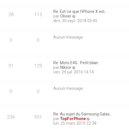
n
s
Re: Est-ce que l'iPhone X est…
u
28
113
C
par
Olivier
l
o
dim. 30 sept. 2018 05:45
t
n
e
s
r
u
l
Aucun message
l
e
0
0
t
d
e
e
r
r
l
n
e
i
Re: Moto E4G : Petit bilan
31
129
d
e
C
par
Niksor
e
r
o
ven. 29 juil. 2016 14:14
r
m
n
n
e
s
i
s
u
Aucun message
e
s
l
0
0
r
a
t
m
g
e
e
e
r
s
l
s
e
Re: Au sujet du Samsung Galax…
234
931
a
d
C
par
TopForPhone
g
e
o
lun. 25 mars 2019 22:38
e
r
n