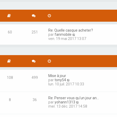
g
m
r
e
e
l
s
e
s
d
a
e
g
r
e
n
Re: Quelle casque acheter?
60
251
i
C
par
fanmobile
e
o
ven. 19 mai 2017 13:07
r
n
m
s
e
u
s
l
s
t
a
e
g
r
e
l
Mise à jour
e
108
499
C
par
tony54
d
o
lun. 10 juil. 2017 10:33
e
n
r
s
n
u
i
Re: Penser vous qu'un jour an…
8
36
l
e
C
par
yohann1313
t
r
o
mer. 13 déc. 2017 14:58
e
m
n
r
e
s