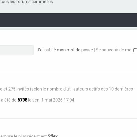
r
tous les forums comme lus
e
e
g
m
r
r
e
e
l
n
s
e
i
s
d
e
a
e
r
g
r
m
e
n
e
i
s
e
s
J’ai oublié mon mot de passe
|
Se souvenir de moi
r
a
m
g
e
e
s
s
a
g
e
sible et 275 invités (selon le nombre d’utilisateurs actifs des 10 dernières
 a été de
6798
le ven. 1 mai 2026 17:04
mbre le plus récent est
Sflex