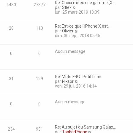
Re: Choix milieux de gamme [X…
4480
27377
C
par
Sflex
o
lun. 25 mars 2019 13:39
n
s
Re: Est-ce que l'iPhone X est…
u
28
113
C
par
Olivier
l
o
dim. 30 sept. 2018 05:45
t
n
e
s
r
u
l
Aucun message
0
0
l
e
t
d
e
e
r
r
l
n
Re: Moto E4G : Petit bilan
e
i
31
129
C
par
Niksor
d
e
o
ven. 29 juil. 2016 14:14
e
r
n
r
m
s
n
e
u
Aucun message
i
s
0
0
l
e
s
t
r
a
e
m
g
r
e
e
l
s
Re: Au sujet du Samsung Galax…
e
234
931
s
C
par
TopForPhone