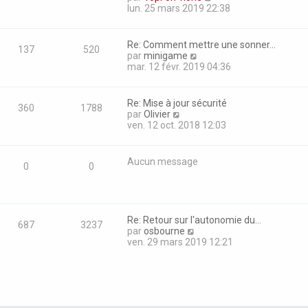
d
a
o
lun. 25 mars 2019 22:38
e
g
n
r
e
s
n
u
Re: Comment mettre une sonner…
i
137
520
l
C
par
minigame
e
t
o
mar. 12 févr. 2019 04:36
r
e
n
m
r
s
e
l
u
s
Re: Mise à jour sécurité
e
360
1788
l
s
C
par
Olivier
d
t
a
o
ven. 12 oct. 2018 12:03
e
e
g
n
r
r
e
s
n
l
u
Aucun message
i
e
0
0
l
e
d
t
r
e
e
m
r
r
e
n
l
s
Re: Retour sur l'autonomie du…
i
e
687
3237
s
C
par
osbourne
e
d
a
o
ven. 29 mars 2019 12:21
r
e
g
n
m
r
e
s
e
n
u
s
i
l
s
e
t
a
r
e