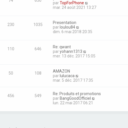
m
74
650
r
C
par
TopForPhone
e
e
n
o
mar. 24 août 2021 13:27
s
i
n
s
e
s
a
r
u
Presentation
g
m
230
1035
l
C
par
loulou84
e
e
t
o
dim. 6 mai 2018 20:35
s
e
n
s
r
s
a
l
u
Re: qwant
g
e
110
646
l
C
par
yohann1313
e
d
t
o
mer. 13 déc. 2017 15:05
e
e
n
r
r
s
n
l
u
AMAZON
i
e
50
108
l
C
par
lulucaca
e
d
t
o
mar. 5 déc. 2017 17:35
r
e
e
n
m
r
r
s
e
n
l
Re: Produits et promotions
u
s
i
456
549
e
C
par
BangGoodOfficiel
l
s
e
d
o
lun. 22 mai 2017 06:21
t
a
r
e
n
e
g
m
r
s
r
e
e
n
u
l
s
i
l
e
s
e
t
d
a