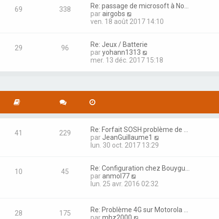
l
s
u
Re: passage de microsoft à No…
e
69
338
s
l
C
par
airgobs
d
a
t
o
ven. 18 août 2017 14:10
e
g
e
n
r
e
r
s
n
l
Re: Jeux / Batterie
u
i
29
96
e
C
par
yohann1313
l
e
d
o
mer. 13 déc. 2017 15:18
t
r
e
n
e
m
r
s
r
e
n
u
l
s
i
l
e
s
e
t
d
a
r
e
e
g
m
r
r
e
e
l
n
s
Re: Forfait SOSH problème de …
e
i
41
229
s
C
par
JeanGuillaume1
d
e
a
o
lun. 30 oct. 2017 13:29
e
r
g
n
r
m
e
s
n
e
Re: Configuration chez Bouygu…
u
i
s
10
45
C
par
anmol77
l
e
s
o
lun. 25 avr. 2016 02:32
t
r
a
n
e
m
g
s
r
e
e
u
l
s
Re: Problème 4G sur Motorola …
28
175
l
e
s
C
par
mhz2000