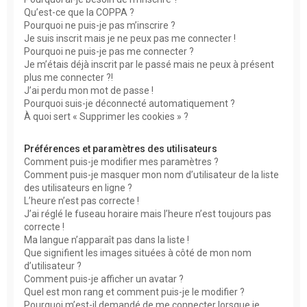
h
Qu’est-ce que la COPPA ?
Pourquoi ne puis-je pas m’inscrire ?
e
Je suis inscrit mais je ne peux pas me connecter !
r
Pourquoi ne puis-je pas me connecter ?
Je m’étais déjà inscrit par le passé mais ne peux à présent
plus me connecter ?!
J’ai perdu mon mot de passe !
Pourquoi suis-je déconnecté automatiquement ?
À quoi sert « Supprimer les cookies » ?
Préférences et paramètres des utilisateurs
Comment puis-je modifier mes paramètres ?
Comment puis-je masquer mon nom d’utilisateur de la liste
des utilisateurs en ligne ?
L’heure n’est pas correcte !
J’ai réglé le fuseau horaire mais l’heure n’est toujours pas
correcte !
Ma langue n’apparaît pas dans la liste !
Que signifient les images situées à côté de mon nom
d’utilisateur ?
Comment puis-je afficher un avatar ?
Quel est mon rang et comment puis-je le modifier ?
Pourquoi m’est-il demandé de me connecter lorsque je