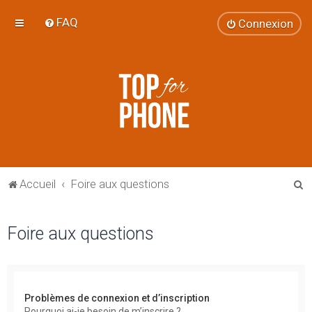
FAQ
Connexion
R
Accueil
Foire aux questions
e
c
Foire aux questions
h
e
r
Problèmes de connexion et d’inscription
c
Pourquoi ai-je besoin de m’inscrire ?