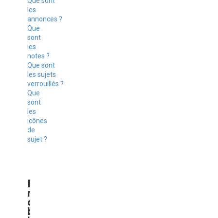
Que sont
les
annonces ?
Que
sont
les
notes ?
Que sont
les sujets
verrouillés ?
Que
sont
les
icônes
de
sujet ?
P
r
o
b