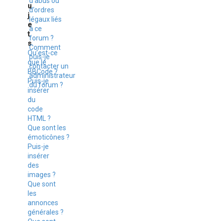
d’abus ou
u
d’ordres
j
légaux liés
e
à ce
t
forum ?
s
Comment
Qu’est-ce
puis-je
que le
contacter un
BBCode ?
administrateur
Puis-je
du forum ?
insérer
du
code
HTML ?
Que sont les
émoticônes ?
Puis-je
insérer
des
images ?
Que sont
les
annonces
générales ?