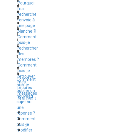
s
Pourquoi
d
ma
e
recherche
p
renvoie à
u
une page
b
blanche ?!
l
Comment
i
puis-je
c
rechercher
a
des
t
membres ?
i
Comment
o
puis-je
n
retrouver
Comment
mes
puis-je
propres
publier un
messages
nouveau
et sujets ?
sujet ou
une
F
réponse ?
a
Comment
v
puis-je
o
modifier