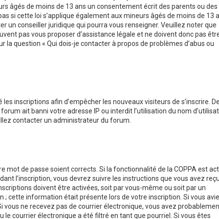
eurs âgés de moins de 13 ans un consentement écrit des parents ou des
pas si cette loi s’applique également aux mineurs âgés de moins de 13 
er un conseiller juridique qui pourra vous renseigner. Veuillez noter que
uvent pas vous proposer d’assistance légale et ne doivent donc pas êtr
sur la question « Qui dois-je contacter à propos de problèmes d’abus ou
 les inscriptions afin d’empêcher les nouveaux visiteurs de s’inscrire. D
rum ait banni votre adresse IP ou interdit l’utilisation du nom d’utilisa
uillez contacter un administrateur du forum.
tre mot de passe soient corrects. Si la fonctionnalité de la COPPA est ac
ant l’inscription, vous devrez suivre les instructions que vous avez reç
scriptions doivent être activées, soit par vous-même ou soit par un
; cette information était présente lors de votre inscription. Si vous avi
. Si vous ne recevez pas de courrier électronique, vous avez probablemen
e courrier électronique a été filtré en tant que pourriel. Si vous êtes