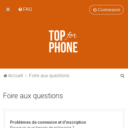
FAQ
Connexion
R
Accueil
Foire aux questions
e
c
Foire aux questions
h
e
r
Problèmes de connexion et d’inscription
c
Pourquoi ai-je besoin de m’inscrire ?