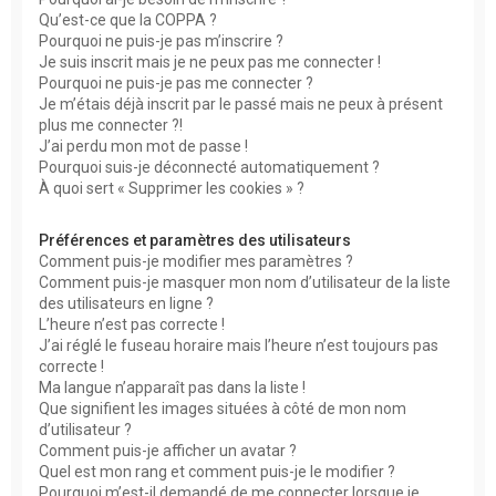
h
Qu’est-ce que la COPPA ?
Pourquoi ne puis-je pas m’inscrire ?
e
Je suis inscrit mais je ne peux pas me connecter !
r
Pourquoi ne puis-je pas me connecter ?
Je m’étais déjà inscrit par le passé mais ne peux à présent
plus me connecter ?!
J’ai perdu mon mot de passe !
Pourquoi suis-je déconnecté automatiquement ?
À quoi sert « Supprimer les cookies » ?
Préférences et paramètres des utilisateurs
Comment puis-je modifier mes paramètres ?
Comment puis-je masquer mon nom d’utilisateur de la liste
des utilisateurs en ligne ?
L’heure n’est pas correcte !
J’ai réglé le fuseau horaire mais l’heure n’est toujours pas
correcte !
Ma langue n’apparaît pas dans la liste !
Que signifient les images situées à côté de mon nom
d’utilisateur ?
Comment puis-je afficher un avatar ?
Quel est mon rang et comment puis-je le modifier ?
Pourquoi m’est-il demandé de me connecter lorsque je