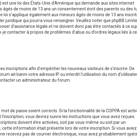
) est une loi des États-Unis d’Amérique qui demande aux sites internet
rs âgés de moins de 13 ans un consentement écrit des parents ou des t
e loi s’applique également aux mineurs âgés de moins de 13 ans inscrit
er juridique qui pourra vous renseigner. Veuillez noter que phpBB Limite
oser d’assistance légale et ne doivent donc pas être contactés à ce suj
is-je contacter à propos de problèmes d’abus ou d’ordres légaux liés à ce
les inscriptions afin d’empêcher les nouveaux visiteurs de s’inscrire. De
m ait banni votre adresse IP ou interdit l’utilisation du nom d’utilisat
 contacter un administrateur du forum.
e mot de passe soient corrects. Si la fonctionnalité de la COPPA est acti
’inscription, vous devrez suivre les instructions que vous avez reçues.
riptions doivent être activées, soit par vous-même ou soit par un
 cette information était présente lors de votre inscription. Si vous aviez
us ne recevez pas de courrier électronique, vous avez probablement spéci