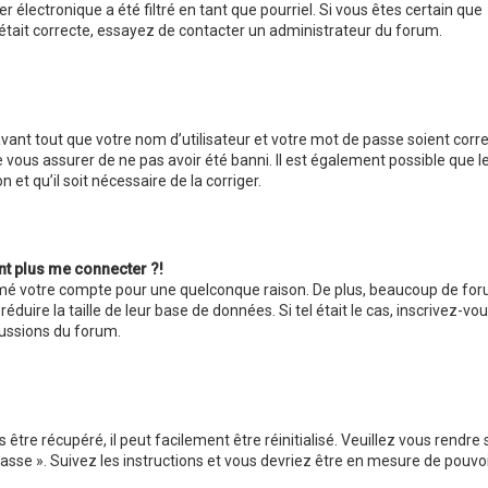
 électronique a été filtré en tant que pourriel. Si vous êtes certain que
 était correcte, essayez de contacter un administrateur du forum.
ant tout que votre nom d’utilisateur et votre mot de passe soient corre
e vous assurer de ne pas avoir été banni. Il est également possible que l
 et qu’il soit nécessaire de la corriger.
ent plus me connecter ?!
primé votre compte pour une quelconque raison. De plus, beaucoup de fo
éduire la taille de leur base de données. Si tel était le cas, inscrivez-vo
cussions du forum.
tre récupéré, il peut facilement être réinitialisé. Veuillez vous rendre s
asse ». Suivez les instructions et vous devriez être en mesure de pouvo