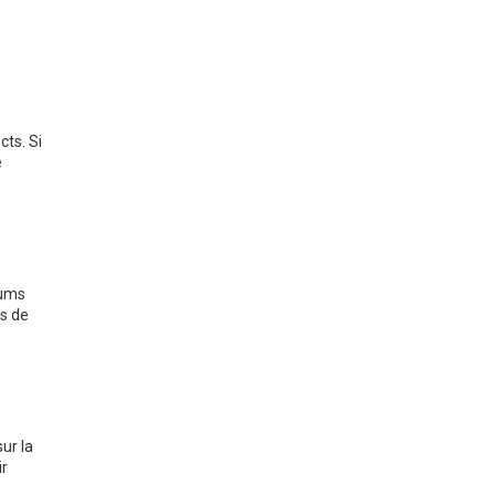
cts. Si
e
rums
us de
ur la
ir