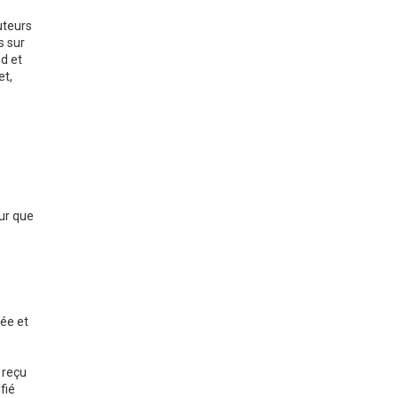
uteurs
s sur
d et
et,
eur que
vée et
 reçu
fié