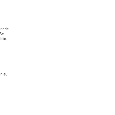
ériode
 Se
lic,
on au