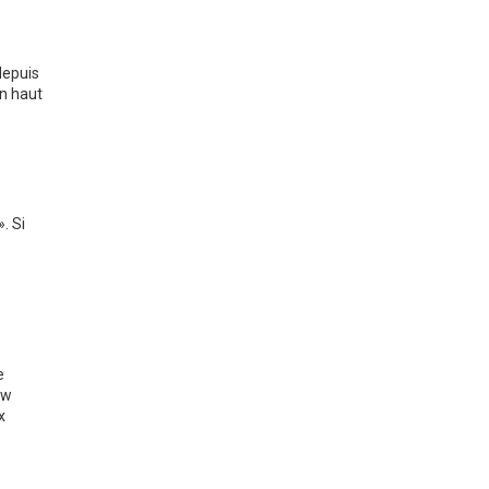
depuis
en haut
. Si
e
ew
x