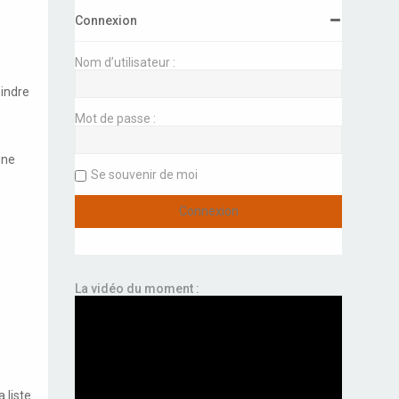
Connexion
Nom d’utilisateur :
oindre
Mot de passe :
une
Se souvenir de moi
La vidéo du moment :
 liste