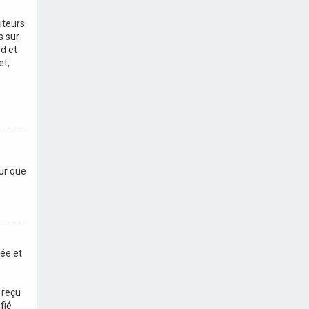
uteurs
s sur
d et
et,
eur que
vée et
 reçu
fié