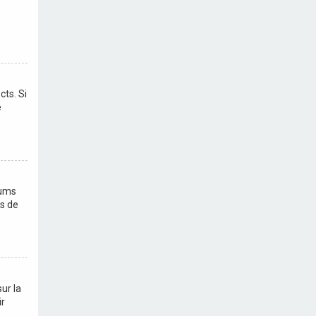
cts. Si
e
rums
us de
ur la
ir