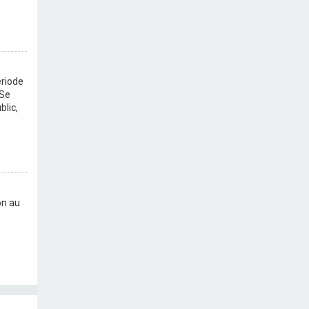
ériode
 Se
lic,
on au