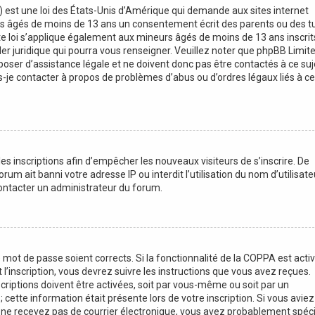
) est une loi des États-Unis d’Amérique qui demande aux sites internet
rs âgés de moins de 13 ans un consentement écrit des parents ou des t
e loi s’applique également aux mineurs âgés de moins de 13 ans inscrit
er juridique qui pourra vous renseigner. Veuillez noter que phpBB Limite
oser d’assistance légale et ne doivent donc pas être contactés à ce suj
is-je contacter à propos de problèmes d’abus ou d’ordres légaux liés à ce
les inscriptions afin d’empêcher les nouveaux visiteurs de s’inscrire. De
m ait banni votre adresse IP ou interdit l’utilisation du nom d’utilisat
 contacter un administrateur du forum.
e mot de passe soient corrects. Si la fonctionnalité de la COPPA est acti
’inscription, vous devrez suivre les instructions que vous avez reçues.
riptions doivent être activées, soit par vous-même ou soit par un
 cette information était présente lors de votre inscription. Si vous aviez
us ne recevez pas de courrier électronique, vous avez probablement spéci