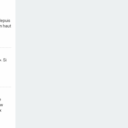
depuis
en haut
. Si
e
ew
x