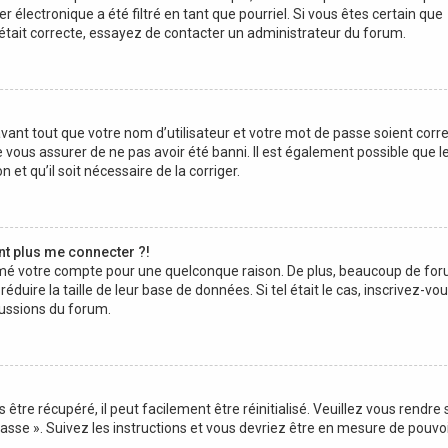
 électronique a été filtré en tant que pourriel. Si vous êtes certain que
 était correcte, essayez de contacter un administrateur du forum.
ant tout que votre nom d’utilisateur et votre mot de passe soient corre
e vous assurer de ne pas avoir été banni. Il est également possible que l
 et qu’il soit nécessaire de la corriger.
ent plus me connecter ?!
primé votre compte pour une quelconque raison. De plus, beaucoup de fo
éduire la taille de leur base de données. Si tel était le cas, inscrivez-vo
cussions du forum.
tre récupéré, il peut facilement être réinitialisé. Veuillez vous rendre s
asse ». Suivez les instructions et vous devriez être en mesure de pouvo