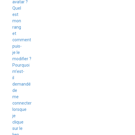
avatar ?
Quel
est
mon
rang
et
comment
puis-
je le
modifier ?
Pourquoi
m’est-
il
demandé
de
me
connecter
lorsque
je
clique
sur le
lien