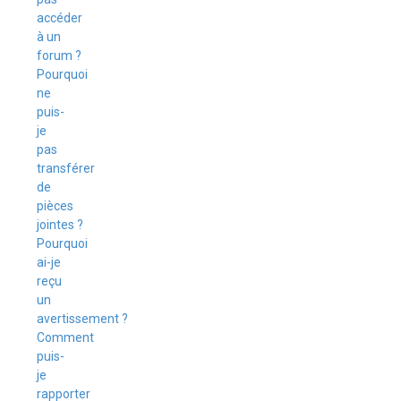
accéder
à un
forum ?
Pourquoi
ne
puis-
je
pas
transférer
de
pièces
jointes ?
Pourquoi
ai-je
reçu
un
avertissement ?
Comment
puis-
je
rapporter