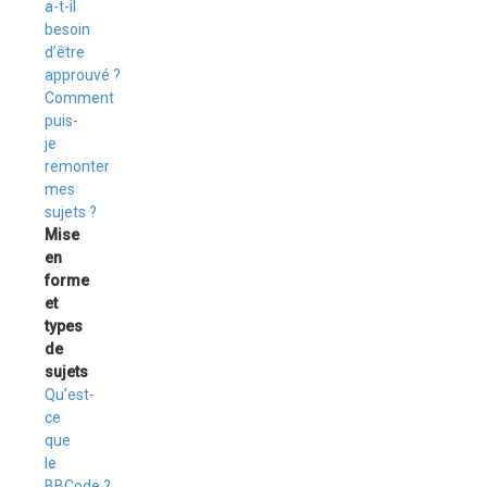
a-t-il
besoin
d’être
approuvé ?
Comment
puis-
je
remonter
mes
sujets ?
Mise
en
forme
et
types
de
sujets
Qu’est-
ce
que
le
BBCode ?