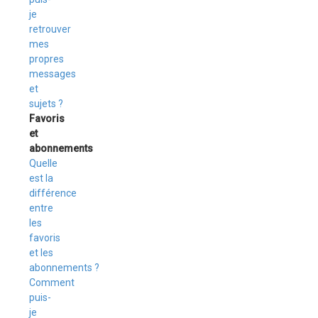
je
retrouver
mes
propres
messages
et
sujets ?
Favoris
et
abonnements
Quelle
est la
différence
entre
les
favoris
et les
abonnements ?
Comment
puis-
je