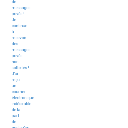
de
messages
privés !
Je
continue
à
recevoir
des
messages
privés
non
sollicités !
J’ai
reçu
un
courrier
électronique
indésirable
de la
part
de
quelqu’un