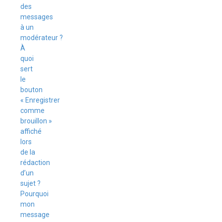
des
messages
à un
modérateur ?
À
quoi
sert
le
bouton
« Enregistrer
comme
brouillon »
affiché
lors
de la
rédaction
d’un
sujet ?
Pourquoi
mon
message