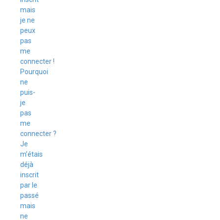
mais
je ne
peux
pas
me
connecter !
Pourquoi
ne
puis-
je
pas
me
connecter ?
Je
m’étais
déjà
inscrit
par le
passé
mais
ne