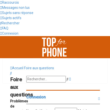
Raccourcis
Messages non lus
Sujets sans réponse
Sujets actifs
Rechercher
FAQ
Connexion
Accueil
Foire aux questions
Rechercher
Recherche
Foire
Rechercher
avancée
aux
questions
Connexion
Problèmes
de