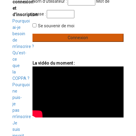
Nom d’utilisateur :
Mot de
connexion
et
passe :
d’inscription
Pourquoi
Se souvenir de moi
ai-je
besoin
de
m’inscrire ?
Qu’est-
ce
La vidéo du moment :
que
la
COPPA ?
Pourquoi
ne
puis-
je
pas
m’inscrire ?
Je
suis
inscrit