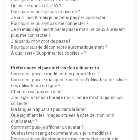
h
Qu’est-ce que la COPPA ?
Pourquoi ne puis-je pas m’inscrire ?
e
Je suis inscrit mais je ne peux pas me connecter !
r
Pourquoi ne puis-je pas me connecter ?
Je m’étais déjà inscrit par le passé mais ne peux à présent
plus me connecter ?!
J’ai perdu mon mot de passe !
Pourquoi suis-je déconnecté automatiquement ?
À quoi sert « Supprimer les cookies » ?
Préférences et paramètres des utilisateurs
Comment puis-je modifier mes paramètres ?
Comment puis-je masquer mon nom d’utilisateur de la liste
des utilisateurs en ligne ?
L’heure n’est pas correcte !
J’ai réglé le fuseau horaire mais l’heure n’est toujours pas
correcte !
Ma langue n’apparaît pas dans la liste !
Que signifient les images situées à côté de mon nom
d’utilisateur ?
Comment puis-je afficher un avatar ?
Quel est mon rang et comment puis-je le modifier ?
Pourquoi m’est-il demandé de me connecter lorsque je