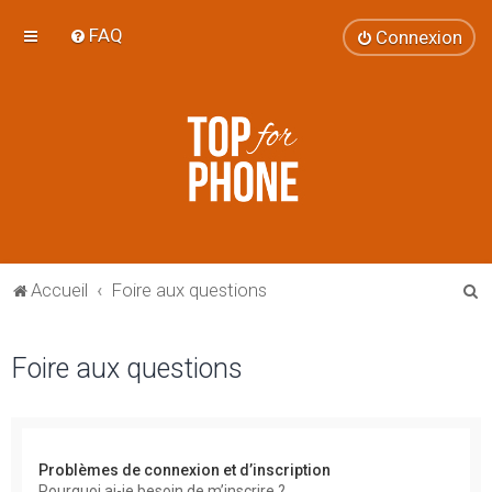
FAQ
Connexion
R
Accueil
Foire aux questions
e
c
Foire aux questions
h
e
r
Problèmes de connexion et d’inscription
c
Pourquoi ai-je besoin de m’inscrire ?